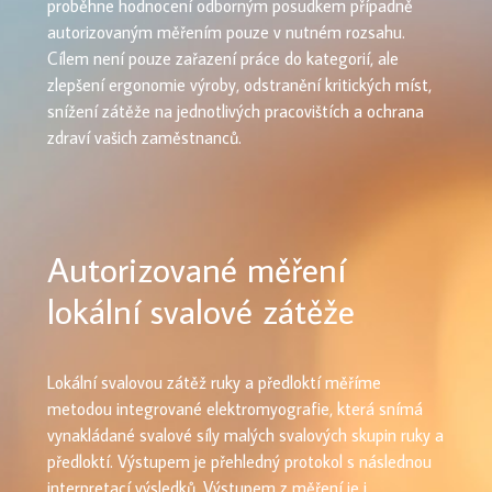
proběhne hodnocení odborným posudkem případně
autorizovaným měřením pouze v nutném rozsahu.
Cílem není pouze zařazení práce do kategorií, ale
zlepšení ergonomie výroby, odstranění kritických míst,
snížení zátěže na jednotlivých pracovištích a ochrana
zdraví vašich zaměstnanců.
Autorizované měření
lokální svalové zátěže
Lokální svalovou zátěž ruky a předloktí měříme
metodou integrované elektromyografie, která snímá
vynakládané svalové síly malých svalových skupin ruky a
předloktí. Výstupem je přehledný protokol s následnou
interpretací výsledků. Výstupem z měření je i