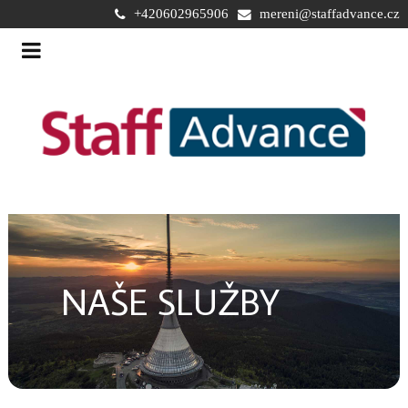
+420602965906
mereni@staffadvance.cz
NAŠE SLUŽBY