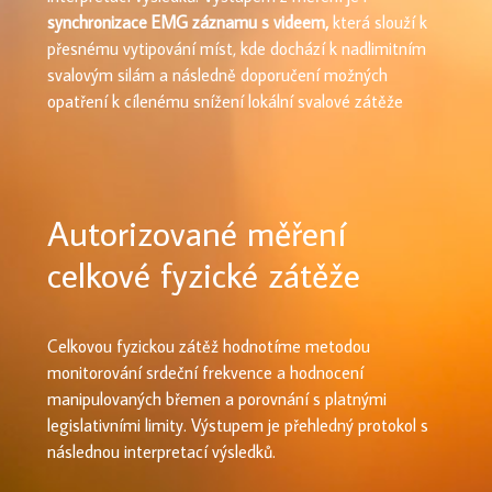
synchronizace EMG záznamu s videem,
která slouží k
přesnému vytipování míst, kde dochází k nadlimitním
svalovým silám a následně doporučení možných
opatření k cílenému snížení lokální svalové zátěže
Autorizované měření
celkové fyzické zátěže
Celkovou fyzickou zátěž hodnotíme metodou
monitorování srdeční frekvence a hodnocení
manipulovaných břemen a porovnání s platnými
legislativními limity. Výstupem je přehledný protokol s
následnou interpretací výsledků.